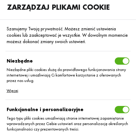
ZARZĄDZAJ PLIKAMI COOKIE
SKLEP
B2B
Szanujemy Twoją prywatność. Możesz zmienić ustawienia
cookies lub zaakceptować je wszystkie. W dowolnym momencie
możesz dokonać zmiany swoich ustawień.
Strona główna
Blog
Niezbędne
Uprawa kukurydzy – krok
po kroku
Niezbędne pliki cookies służą do prawidłowego funkcjonowania strony
internetowej i umożliwiają Ci komfortowe korzystanie z oferowanych
przez nas usług.
07.04.2025
Baza wiedzy
Pliki cookies odpowiadają na podejmowane przez Ciebie działania w
Więcej
celu m.in. dostosowania Twoich ustawień preferencji prywatności,
logowania czy wypełniania formularzy. Dzięki plikom cookies strona, z
której korzystasz, może działać bez zakłóceń.
Funkcjonalne i personalizacyjne
Tego typu pliki cookies umożliwiają stronie internetowej zapamiętanie
wprowadzonych przez Ciebie ustawień oraz personalizację określonych
funkcjonalności czy prezentowanych treści.