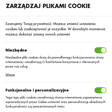
ZARZĄDZAJ PLIKAMI COOKIE
SKLEP
B2B
Szanujemy Twoją prywatność. Możesz zmienić ustawienia
cookies lub zaakceptować je wszystkie. W dowolnym momencie
możesz dokonać zmiany swoich ustawień.
Polityka
Niezbędne
Bezpieczeństwa
Niezbędne pliki cookies służą do prawidłowego funkcjonowania strony
internetowej i umożliwiają Ci komfortowe korzystanie z oferowanych
Agrii Polska
przez nas usług.
Pliki cookies odpowiadają na podejmowane przez Ciebie działania w
Więcej
celu m.in. dostosowania Twoich ustawień preferencji prywatności,
Bezpieczeństwo to nie tylko obowiązek, to wartość, którą w Agrii
logowania czy wypełniania formularzy. Dzięki plikom cookies strona, z
której korzystasz, może działać bez zakłóceń.
Polska stawiamy na pierwszym miejscu. Dlatego stworzyliśmy
Funkcjonalne i personalizacyjne
kompleksową Politykę Bezpieczeństwa i Higieny Pracy, która jasno
określa nasze standardy i podejście do ochrony zdrowia
Tego typu pliki cookies umożliwiają stronie internetowej zapamiętanie
oraz życia pracowników.
Codziennie dbamy o to, aby każde
wprowadzonych przez Ciebie ustawień oraz personalizację określonych
funkcjonalności czy prezentowanych treści.
miejsce pracy w Agrii Polska było bezpieczne, a nasi pracownicy