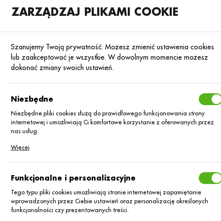
ZARZĄDZAJ PLIKAMI COOKIE
SKLEP
B2B
Szanujemy Twoją prywatność. Możesz zmienić ustawienia cookies
lub zaakceptować je wszystkie. W dowolnym momencie możesz
dokonać zmiany swoich ustawień.
Klub Klientów
Niezbędne
Platynowych Agrii
Niezbędne pliki cookies służą do prawidłowego funkcjonowania strony
internetowej i umożliwiają Ci komfortowe korzystanie z oferowanych przez
nas usług.
Pliki cookies odpowiadają na podejmowane przez Ciebie działania w celu
Więcej
m.in. dostosowania Twoich ustawień preferencji prywatności, logowania czy
wypełniania formularzy. Dzięki plikom cookies strona, z której korzystasz,
może działać bez zakłóceń.
Funkcjonalne i personalizacyjne
Tego typu pliki cookies umożliwiają stronie internetowej zapamiętanie
wprowadzonych przez Ciebie ustawień oraz personalizację określonych
funkcjonalności czy prezentowanych treści.