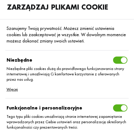
ZARZĄDZAJ PLIKAMI COOKIE
SKLEP
B2B
Szanujemy Twoją prywatność. Możesz zmienić ustawienia
cookies lub zaakceptować je wszystkie. W dowolnym momencie
możesz dokonać zmiany swoich ustawień.
Historia
Niezbędne
Niezbędne pliki cookies służą do prawidłowego funkcjonowania strony
internetowej i umożliwiają Ci komfortowe korzystanie z oferowanych
przez nas usług.
Pliki cookies odpowiadają na podejmowane przez Ciebie działania w
Więcej
celu m.in. dostosowania Twoich ustawień preferencji prywatności,
logowania czy wypełniania formularzy. Dzięki plikom cookies strona, z
której korzystasz, może działać bez zakłóceń.
Funkcjonalne i personalizacyjne
Tego typu pliki cookies umożliwiają stronie internetowej zapamiętanie
wprowadzonych przez Ciebie ustawień oraz personalizację określonych
funkcjonalności czy prezentowanych treści.