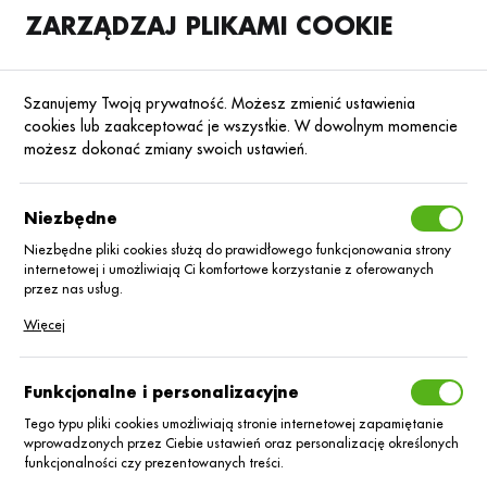
ZARZĄDZAJ PLIKAMI COOKIE
SKLEP
B2B
Szanujemy Twoją prywatność. Możesz zmienić ustawienia
cookies lub zaakceptować je wszystkie. W dowolnym momencie
możesz dokonać zmiany swoich ustawień.
AgriiBaza
Niezbędne
Niezbędne pliki cookies służą do prawidłowego funkcjonowania strony
internetowej i umożliwiają Ci komfortowe korzystanie z oferowanych
przez nas usług.
Pliki cookies odpowiadają na podejmowane przez Ciebie działania w
Więcej
celu m.in. dostosowania Twoich ustawień preferencji prywatności,
logowania czy wypełniania formularzy. Dzięki plikom cookies strona, z
której korzystasz, może działać bez zakłóceń.
Funkcjonalne i personalizacyjne
Tego typu pliki cookies umożliwiają stronie internetowej zapamiętanie
wprowadzonych przez Ciebie ustawień oraz personalizację określonych
funkcjonalności czy prezentowanych treści.