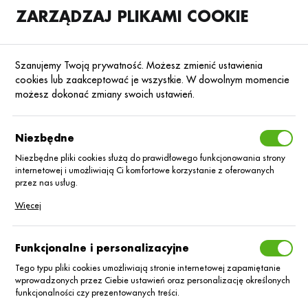
ZARZĄDZAJ PLIKAMI COOKIE
SKLEP
B2B
Szanujemy Twoją prywatność. Możesz zmienić ustawienia
cookies lub zaakceptować je wszystkie. W dowolnym momencie
możesz dokonać zmiany swoich ustawień.
Strona główna
Nasiona
Nasiona kukurydzy
Kukurydza na ziarno
KATEGORIE
SORTUJ
Niezbędne
Niezbędne pliki cookies służą do prawidłowego funkcjonowania strony
internetowej i umożliwiają Ci komfortowe korzystanie z oferowanych
Kukurydza na
przez nas usług.
Pliki cookies odpowiadają na podejmowane przez Ciebie działania w
Więcej
ziarno
celu m.in. dostosowania Twoich ustawień preferencji prywatności,
logowania czy wypełniania formularzy. Dzięki plikom cookies strona, z
której korzystasz, może działać bez zakłóceń.
Funkcjonalne i personalizacyjne
Ziarno kukurydzy można wykorzystać zarówno na cele
paszowe, konsumpcyjne, jak i przemysłowe. Ponadto niektóre
Tego typu pliki cookies umożliwiają stronie internetowej zapamiętanie
wprowadzonych przez Ciebie ustawień oraz personalizację określonych
odmiany kukurydzy na ziarno, poza głównym przeznaczeniem,
funkcjonalności czy prezentowanych treści.
można wykorzystać na kiszonkę. Wybór odpowiedniego