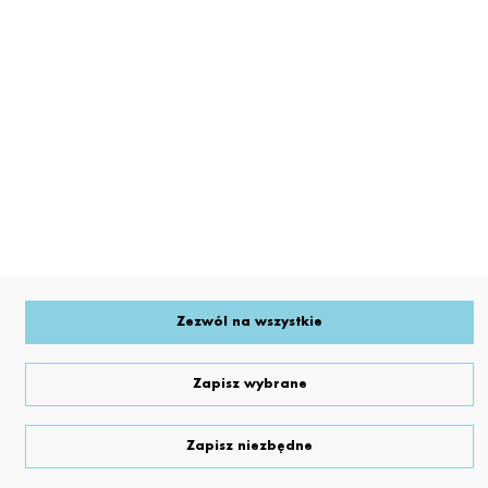
Numer produktu: 19956
Kukurydza ES Inventive C/1_80 tys. Lumiposa
Zezwól na wszystkie
Zapisz wybrane
Zapisz niezbędne