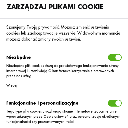
ZARZĄDZAJ PLIKAMI COOKIE
SKLEP
B2B
Szanujemy Twoją prywatność. Możesz zmienić ustawienia
cookies lub zaakceptować je wszystkie. W dowolnym momencie
możesz dokonać zmiany swoich ustawień.
Strona główna
Blog
Niezbędne
Ochrona kukurydzy
przed chwastami
Niezbędne pliki cookies służą do prawidłowego funkcjonowania strony
internetowej i umożliwiają Ci komfortowe korzystanie z oferowanych
przez nas usług.
12.06.2026
Baza wiedzy
Pliki cookies odpowiadają na podejmowane przez Ciebie działania w
Więcej
celu m.in. dostosowania Twoich ustawień preferencji prywatności,
logowania czy wypełniania formularzy. Dzięki plikom cookies strona, z
której korzystasz, może działać bez zakłóceń.
Funkcjonalne i personalizacyjne
Tego typu pliki cookies umożliwiają stronie internetowej zapamiętanie
wprowadzonych przez Ciebie ustawień oraz personalizację określonych
funkcjonalności czy prezentowanych treści.