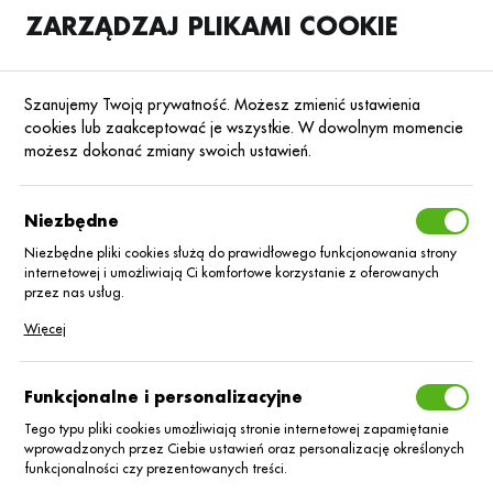
ZARZĄDZAJ PLIKAMI COOKIE
SKLEP
B2B
Szanujemy Twoją prywatność. Możesz zmienić ustawienia
cookies lub zaakceptować je wszystkie. W dowolnym momencie
możesz dokonać zmiany swoich ustawień.
Strona główna
Blog
Niezbędne
Dobór odmiany kukurydzy
do siewu – na co zwrócić uwagę?
Niezbędne pliki cookies służą do prawidłowego funkcjonowania strony
internetowej i umożliwiają Ci komfortowe korzystanie z oferowanych
przez nas usług.
04.12.2024
Baza wiedzy
Pliki cookies odpowiadają na podejmowane przez Ciebie działania w
Więcej
celu m.in. dostosowania Twoich ustawień preferencji prywatności,
logowania czy wypełniania formularzy. Dzięki plikom cookies strona, z
której korzystasz, może działać bez zakłóceń.
Funkcjonalne i personalizacyjne
Tego typu pliki cookies umożliwiają stronie internetowej zapamiętanie
wprowadzonych przez Ciebie ustawień oraz personalizację określonych
funkcjonalności czy prezentowanych treści.