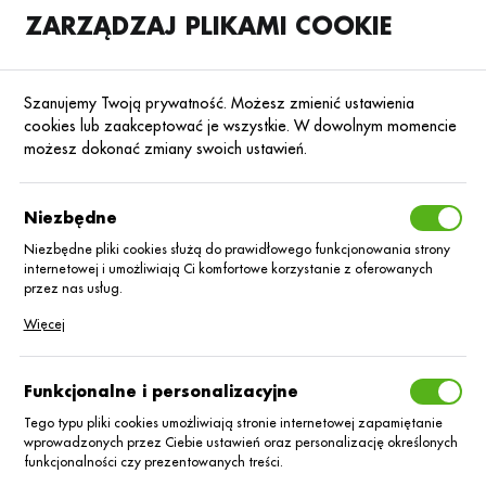
ZARZĄDZAJ PLIKAMI COOKIE
SKLEP
B2B
Szanujemy Twoją prywatność. Możesz zmienić ustawienia
cookies lub zaakceptować je wszystkie. W dowolnym momencie
możesz dokonać zmiany swoich ustawień.
Strona główna
Nasiona
Nasiona rzepaku ozimego
Rzepak ozimy hyb
Poprzedni
Następny
Niezbędne
Niezbędne pliki cookies służą do prawidłowego funkcjonowania strony
internetowej i umożliwiają Ci komfortowe korzystanie z oferowanych
Rzepak oz. hybryd DK Expat
przez nas usług.
C/1 Lumiposa +Scenic Gold
Pliki cookies odpowiadają na podejmowane przez Ciebie działania w
Więcej
celu m.in. dostosowania Twoich ustawień preferencji prywatności,
logowania czy wypełniania formularzy. Dzięki plikom cookies strona, z
której korzystasz, może działać bez zakłóceń.
Funkcjonalne i personalizacyjne
Tego typu pliki cookies umożliwiają stronie internetowej zapamiętanie
wprowadzonych przez Ciebie ustawień oraz personalizację określonych
funkcjonalności czy prezentowanych treści.