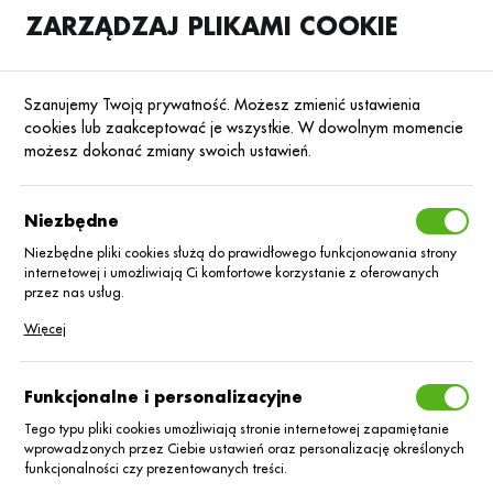
ZARZĄDZAJ PLIKAMI COOKIE
SKLEP
B2B
Szanujemy Twoją prywatność. Możesz zmienić ustawienia
cookies lub zaakceptować je wszystkie. W dowolnym momencie
możesz dokonać zmiany swoich ustawień.
Strona główna
Bayer Sp. z o. o.
KATEGORIE
SORTUJ
Niezbędne
Niezbędne pliki cookies służą do prawidłowego funkcjonowania strony
internetowej i umożliwiają Ci komfortowe korzystanie z oferowanych
Bayer Sp. z o. o.
przez nas usług.
Pliki cookies odpowiadają na podejmowane przez Ciebie działania w
Więcej
celu m.in. dostosowania Twoich ustawień preferencji prywatności,
logowania czy wypełniania formularzy. Dzięki plikom cookies strona, z
której korzystasz, może działać bez zakłóceń.
Funkcjonalne i personalizacyjne
Tego typu pliki cookies umożliwiają stronie internetowej zapamiętanie
wprowadzonych przez Ciebie ustawień oraz personalizację określonych
funkcjonalności czy prezentowanych treści.