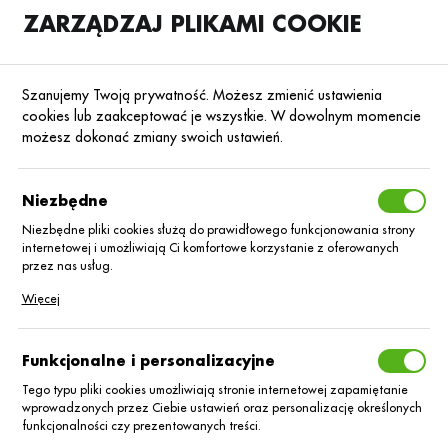
ZARZĄDZAJ PLIKAMI COOKIE
SKLEP
B2B
Szanujemy Twoją prywatność. Możesz zmienić ustawienia
cookies lub zaakceptować je wszystkie. W dowolnym momencie
możesz dokonać zmiany swoich ustawień.
Strona główna
Nasiona
Nasiona zbóż jarych
Pszenica
Poprzedni
Następny
Niezbędne
Niezbędne pliki cookies służą do prawidłowego funkcjonowania strony
internetowej i umożliwiają Ci komfortowe korzystanie z oferowanych
Pszenica j KWS Sharki 1000 kg
przez nas usług.
Pliki cookies odpowiadają na podejmowane przez Ciebie działania w
Więcej
celu m.in. dostosowania Twoich ustawień preferencji prywatności,
logowania czy wypełniania formularzy. Dzięki plikom cookies strona, z
której korzystasz, może działać bez zakłóceń.
Funkcjonalne i personalizacyjne
Tego typu pliki cookies umożliwiają stronie internetowej zapamiętanie
wprowadzonych przez Ciebie ustawień oraz personalizację określonych
funkcjonalności czy prezentowanych treści.