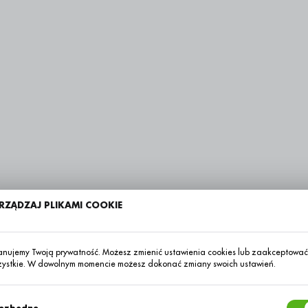
RZĄDZAJ PLIKAMI COOKIE
anujemy Twoją prywatność. Możesz zmienić ustawienia cookies lub zaakceptować
zystkie. W dowolnym momencie możesz dokonać zmiany swoich ustawień.
ezbędne