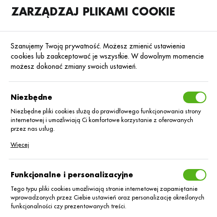
ZARZĄDZAJ PLIKAMI COOKIE
SKLEP
B2B
Szanujemy Twoją prywatność. Możesz zmienić ustawienia
cookies lub zaakceptować je wszystkie. W dowolnym momencie
możesz dokonać zmiany swoich ustawień.
Strona główna
Nasiona
Nasiona kukurydzy
Kukurydza na kiszonkę
Poprzedni
Następny
Niezbędne
Niezbędne pliki cookies służą do prawidłowego funkcjonowania strony
internetowej i umożliwiają Ci komfortowe korzystanie z oferowanych
Kukurydza Volodia 80 tys.
przez nas usług.
Pliki cookies odpowiadają na podejmowane przez Ciebie działania w
Więcej
celu m.in. dostosowania Twoich ustawień preferencji prywatności,
logowania czy wypełniania formularzy. Dzięki plikom cookies strona, z
której korzystasz, może działać bez zakłóceń.
Funkcjonalne i personalizacyjne
Tego typu pliki cookies umożliwiają stronie internetowej zapamiętanie
wprowadzonych przez Ciebie ustawień oraz personalizację określonych
funkcjonalności czy prezentowanych treści.