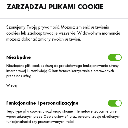
ZARZĄDZAJ PLIKAMI COOKIE
SKLEP
B2B
Szanujemy Twoją prywatność. Możesz zmienić ustawienia
cookies lub zaakceptować je wszystkie. W dowolnym momencie
możesz dokonać zmiany swoich ustawień.
Strona główna
R.A.G.T. Semences Sp. z o.o.
KATEGORIE
SORTUJ
Niezbędne
Niezbędne pliki cookies służą do prawidłowego funkcjonowania strony
internetowej i umożliwiają Ci komfortowe korzystanie z oferowanych
R.A.G.T. Semences
przez nas usług.
Pliki cookies odpowiadają na podejmowane przez Ciebie działania w
Więcej
Sp. z o.o.
celu m.in. dostosowania Twoich ustawień preferencji prywatności,
logowania czy wypełniania formularzy. Dzięki plikom cookies strona, z
której korzystasz, może działać bez zakłóceń.
Funkcjonalne i personalizacyjne
Tego typu pliki cookies umożliwiają stronie internetowej zapamiętanie
wprowadzonych przez Ciebie ustawień oraz personalizację określonych
funkcjonalności czy prezentowanych treści.