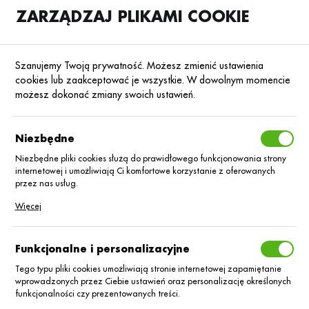
ZARZĄDZAJ PLIKAMI COOKIE
SKLEP
B2B
Szanujemy Twoją prywatność. Możesz zmienić ustawienia
cookies lub zaakceptować je wszystkie. W dowolnym momencie
możesz dokonać zmiany swoich ustawień.
Strona główna
Nasiona
Nasiona kukurydzy
Kukurydza na kiszonkę
Poprzedni
Następny
Niezbędne
Niezbędne pliki cookies służą do prawidłowego funkcjonowania strony
internetowej i umożliwiają Ci komfortowe korzystanie z oferowanych
Kukurydza Volodia C/1 80 tys
przez nas usług.
Korit + Lumiposa
Pliki cookies odpowiadają na podejmowane przez Ciebie działania w
Więcej
celu m.in. dostosowania Twoich ustawień preferencji prywatności,
logowania czy wypełniania formularzy. Dzięki plikom cookies strona, z
której korzystasz, może działać bez zakłóceń.
Funkcjonalne i personalizacyjne
Tego typu pliki cookies umożliwiają stronie internetowej zapamiętanie
wprowadzonych przez Ciebie ustawień oraz personalizację określonych
funkcjonalności czy prezentowanych treści.