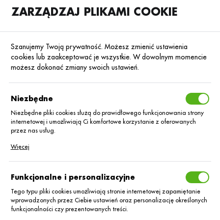
ZARZĄDZAJ PLIKAMI COOKIE
SKLEP
B2B
Szanujemy Twoją prywatność. Możesz zmienić ustawienia
cookies lub zaakceptować je wszystkie. W dowolnym momencie
możesz dokonać zmiany swoich ustawień.
Strona główna
Nasiona
Nasiona kukurydzy
Kukurydza na kiszonkę
Poprzedni
Następny
Niezbędne
Niezbędne pliki cookies służą do prawidłowego funkcjonowania strony
internetowej i umożliwiają Ci komfortowe korzystanie z oferowanych
Kukurydza Talentro BB
przez nas usług.
Pliki cookies odpowiadają na podejmowane przez Ciebie działania w
Więcej
celu m.in. dostosowania Twoich ustawień preferencji prywatności,
logowania czy wypełniania formularzy. Dzięki plikom cookies strona, z
której korzystasz, może działać bez zakłóceń.
Funkcjonalne i personalizacyjne
Tego typu pliki cookies umożliwiają stronie internetowej zapamiętanie
wprowadzonych przez Ciebie ustawień oraz personalizację określonych
funkcjonalności czy prezentowanych treści.