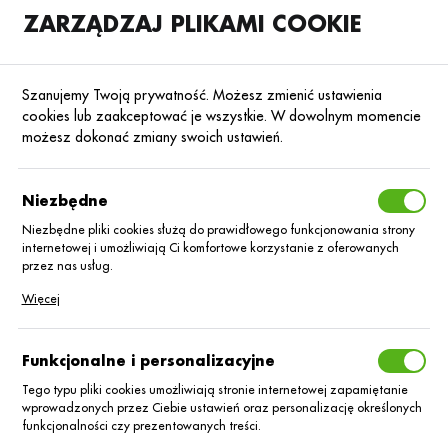
ZARZĄDZAJ PLIKAMI COOKIE
SKLEP
B2B
Szanujemy Twoją prywatność. Możesz zmienić ustawienia
cookies lub zaakceptować je wszystkie. W dowolnym momencie
możesz dokonać zmiany swoich ustawień.
Strona główna
Saatbau Polska
KATEGORIE
SORTUJ
Niezbędne
Niezbędne pliki cookies służą do prawidłowego funkcjonowania strony
internetowej i umożliwiają Ci komfortowe korzystanie z oferowanych
Saatbau Polska
przez nas usług.
Pliki cookies odpowiadają na podejmowane przez Ciebie działania w
Więcej
celu m.in. dostosowania Twoich ustawień preferencji prywatności,
logowania czy wypełniania formularzy. Dzięki plikom cookies strona, z
której korzystasz, może działać bez zakłóceń.
Funkcjonalne i personalizacyjne
Tego typu pliki cookies umożliwiają stronie internetowej zapamiętanie
wprowadzonych przez Ciebie ustawień oraz personalizację określonych
funkcjonalności czy prezentowanych treści.