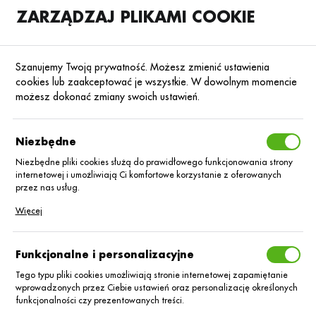
ZARZĄDZAJ PLIKAMI COOKIE
SKLEP
B2B
Szanujemy Twoją prywatność. Możesz zmienić ustawienia
cookies lub zaakceptować je wszystkie. W dowolnym momencie
możesz dokonać zmiany swoich ustawień.
18.02.2026
Aktualności
Niezbędne
Nowy biostymulator foliQ® TrioPGA
Niezbędne pliki cookies służą do prawidłowego funkcjonowania strony
w plebiscycie IZYDORY 2026
internetowej i umożliwiają Ci komfortowe korzystanie z oferowanych
- Jesteśmy w Finale! ZAGŁOSUJ
przez nas usług.
Pliki cookies odpowiadają na podejmowane przez Ciebie działania w
Więcej
celu m.in. dostosowania Twoich ustawień preferencji prywatności,
Zobacz więcej
logowania czy wypełniania formularzy. Dzięki plikom cookies strona, z
której korzystasz, może działać bez zakłóceń.
Funkcjonalne i personalizacyjne
Tego typu pliki cookies umożliwiają stronie internetowej zapamiętanie
wprowadzonych przez Ciebie ustawień oraz personalizację określonych
Blog
funkcjonalności czy prezentowanych treści.