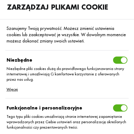
ZARZĄDZAJ PLIKAMI COOKIE
SKLEP
B2B
Szanujemy Twoją prywatność. Możesz zmienić ustawienia
cookies lub zaakceptować je wszystkie. W dowolnym momencie
możesz dokonać zmiany swoich ustawień.
Strona główna
Blog
Niezbędne
Jak zadbać o ochronę
fungicydową pomidora
Niezbędne pliki cookies służą do prawidłowego funkcjonowania strony
w uprawie polowej?
internetowej i umożliwiają Ci komfortowe korzystanie z oferowanych
przez nas usług.
Pliki cookies odpowiadają na podejmowane przez Ciebie działania w
16.12.2024
Baza wiedzy
Więcej
celu m.in. dostosowania Twoich ustawień preferencji prywatności,
logowania czy wypełniania formularzy. Dzięki plikom cookies strona, z
której korzystasz, może działać bez zakłóceń.
Funkcjonalne i personalizacyjne
Tego typu pliki cookies umożliwiają stronie internetowej zapamiętanie
wprowadzonych przez Ciebie ustawień oraz personalizację określonych
funkcjonalności czy prezentowanych treści.