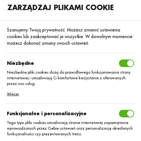
ZARZĄDZAJ PLIKAMI COOKIE
SKLEP
B2B
Szanujemy Twoją prywatność. Możesz zmienić ustawienia
cookies lub zaakceptować je wszystkie. W dowolnym momencie
możesz dokonać zmiany swoich ustawień.
Strona główna
Blog
Niezbędne
Uprawa rzepaku ozimego krok
po kroku
Niezbędne pliki cookies służą do prawidłowego funkcjonowania strony
internetowej i umożliwiają Ci komfortowe korzystanie z oferowanych
przez nas usług.
14.07.2025
Baza wiedzy
Pliki cookies odpowiadają na podejmowane przez Ciebie działania w
Więcej
celu m.in. dostosowania Twoich ustawień preferencji prywatności,
logowania czy wypełniania formularzy. Dzięki plikom cookies strona, z
której korzystasz, może działać bez zakłóceń.
Funkcjonalne i personalizacyjne
Tego typu pliki cookies umożliwiają stronie internetowej zapamiętanie
wprowadzonych przez Ciebie ustawień oraz personalizację określonych
funkcjonalności czy prezentowanych treści.