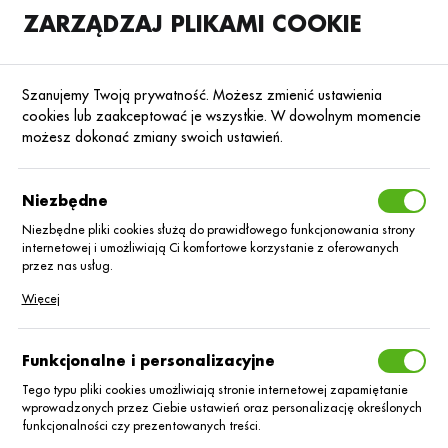
ZARZĄDZAJ PLIKAMI COOKIE
SKLEP
B2B
Szanujemy Twoją prywatność. Możesz zmienić ustawienia
cookies lub zaakceptować je wszystkie. W dowolnym momencie
możesz dokonać zmiany swoich ustawień.
Strona główna
Blog
Baza wiedzy
Niezbędne
Jak zwalczyć rizoktoniozę
ziemniaka?
Niezbędne pliki cookies służą do prawidłowego funkcjonowania strony
internetowej i umożliwiają Ci komfortowe korzystanie z oferowanych
przez nas usług.
16.12.2024
Baza wiedzy
Pliki cookies odpowiadają na podejmowane przez Ciebie działania w
Więcej
celu m.in. dostosowania Twoich ustawień preferencji prywatności,
logowania czy wypełniania formularzy. Dzięki plikom cookies strona, z
której korzystasz, może działać bez zakłóceń.
Funkcjonalne i personalizacyjne
Tego typu pliki cookies umożliwiają stronie internetowej zapamiętanie
wprowadzonych przez Ciebie ustawień oraz personalizację określonych
funkcjonalności czy prezentowanych treści.