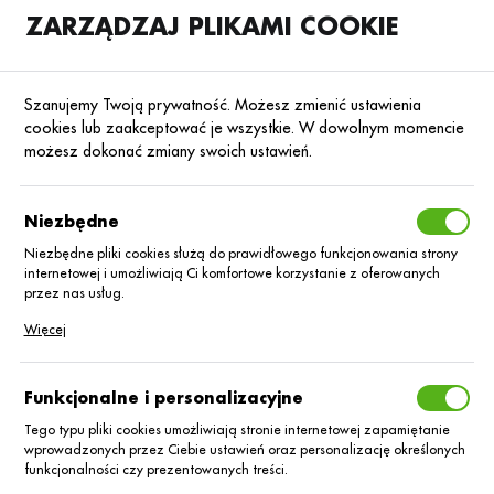
ZARZĄDZAJ PLIKAMI COOKIE
SKLEP
B2B
Szanujemy Twoją prywatność. Możesz zmienić ustawienia
cookies lub zaakceptować je wszystkie. W dowolnym momencie
możesz dokonać zmiany swoich ustawień.
Strona główna
Blog
Baza wiedzy
Niezbędne
Jak zadbać o ochronę
fungicydową pomidora
Niezbędne pliki cookies służą do prawidłowego funkcjonowania strony
w uprawie polowej?
internetowej i umożliwiają Ci komfortowe korzystanie z oferowanych
przez nas usług.
Pliki cookies odpowiadają na podejmowane przez Ciebie działania w
16.12.2024
Baza wiedzy
Więcej
celu m.in. dostosowania Twoich ustawień preferencji prywatności,
logowania czy wypełniania formularzy. Dzięki plikom cookies strona, z
której korzystasz, może działać bez zakłóceń.
Funkcjonalne i personalizacyjne
Tego typu pliki cookies umożliwiają stronie internetowej zapamiętanie
wprowadzonych przez Ciebie ustawień oraz personalizację określonych
funkcjonalności czy prezentowanych treści.