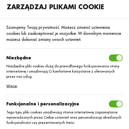
ZARZĄDZAJ PLIKAMI COOKIE
SKLEP
B2B
Szanujemy Twoją prywatność. Możesz zmienić ustawienia
cookies lub zaakceptować je wszystkie. W dowolnym momencie
możesz dokonać zmiany swoich ustawień.
Strona główna
Biostymulatory
Biostymulatory foliQ
Poprzedni
Następny
Niezbędne
Niezbędne pliki cookies służą do prawidłowego funkcjonowania strony
internetowej i umożliwiają Ci komfortowe korzystanie z oferowanych
BIOSTYMULATORY FOLIQ
przez nas usług.
foliQ®
Pliki cookies odpowiadają na podejmowane przez Ciebie działania w
Więcej
celu m.in. dostosowania Twoich ustawień preferencji prywatności,
logowania czy wypełniania formularzy. Dzięki plikom cookies strona, z
AminoVigor+_5L
której korzystasz, może działać bez zakłóceń.
Funkcjonalne i personalizacyjne
Tego typu pliki cookies umożliwiają stronie internetowej zapamiętanie
wprowadzonych przez Ciebie ustawień oraz personalizację określonych
funkcjonalności czy prezentowanych treści.