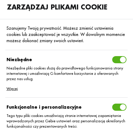
ZARZĄDZAJ PLIKAMI COOKIE
SKLEP
B2B
Szanujemy Twoją prywatność. Możesz zmienić ustawienia
cookies lub zaakceptować je wszystkie. W dowolnym momencie
możesz dokonać zmiany swoich ustawień.
Strona główna
Foliq
KATEGORIE
SORTUJ
Niezbędne
Niezbędne pliki cookies służą do prawidłowego funkcjonowania strony
internetowej i umożliwiają Ci komfortowe korzystanie z oferowanych
Foliq
przez nas usług.
Pliki cookies odpowiadają na podejmowane przez Ciebie działania w
Więcej
celu m.in. dostosowania Twoich ustawień preferencji prywatności,
logowania czy wypełniania formularzy. Dzięki plikom cookies strona, z
której korzystasz, może działać bez zakłóceń.
Funkcjonalne i personalizacyjne
Tego typu pliki cookies umożliwiają stronie internetowej zapamiętanie
wprowadzonych przez Ciebie ustawień oraz personalizację określonych
funkcjonalności czy prezentowanych treści.