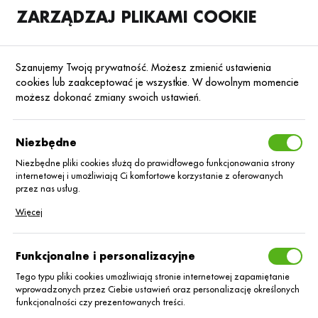
ZARZĄDZAJ PLIKAMI COOKIE
SKLEP
B2B
Szanujemy Twoją prywatność. Możesz zmienić ustawienia
cookies lub zaakceptować je wszystkie. W dowolnym momencie
możesz dokonać zmiany swoich ustawień.
Strona główna
Nasiona
Nasiona zbóż ozimych
Pszenica
Poprzedni
Następny
Niezbędne
Niezbędne pliki cookies służą do prawidłowego funkcjonowania strony
internetowej i umożliwiają Ci komfortowe korzystanie z oferowanych
Pszenica ozima RGT
przez nas usług.
Sacramento 1000 kg
Pliki cookies odpowiadają na podejmowane przez Ciebie działania w
Więcej
celu m.in. dostosowania Twoich ustawień preferencji prywatności,
logowania czy wypełniania formularzy. Dzięki plikom cookies strona, z
której korzystasz, może działać bez zakłóceń.
Funkcjonalne i personalizacyjne
Tego typu pliki cookies umożliwiają stronie internetowej zapamiętanie
wprowadzonych przez Ciebie ustawień oraz personalizację określonych
funkcjonalności czy prezentowanych treści.