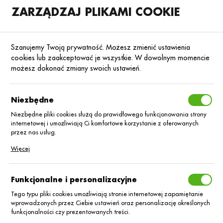
ZARZĄDZAJ PLIKAMI COOKIE
SKLEP
B2B
Szanujemy Twoją prywatność. Możesz zmienić ustawienia
cookies lub zaakceptować je wszystkie. W dowolnym momencie
możesz dokonać zmiany swoich ustawień.
Strona główna
Środki ochrony roślin
ŚOR
Fungicydy
Poprzedni
Następny
Niezbędne
Niezbędne pliki cookies służą do prawidłowego funkcjonowania strony
■
internetowej i umożliwiają Ci komfortowe korzystanie z oferowanych
Wadera 300 EC/1 L
przez nas usług.
Pliki cookies odpowiadają na podejmowane przez Ciebie działania w
Więcej
celu m.in. dostosowania Twoich ustawień preferencji prywatności,
logowania czy wypełniania formularzy. Dzięki plikom cookies strona, z
której korzystasz, może działać bez zakłóceń.
Funkcjonalne i personalizacyjne
Tego typu pliki cookies umożliwiają stronie internetowej zapamiętanie
wprowadzonych przez Ciebie ustawień oraz personalizację określonych
funkcjonalności czy prezentowanych treści.