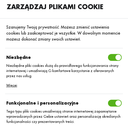
ZARZĄDZAJ PLIKAMI COOKIE
SKLEP
B2B
Szanujemy Twoją prywatność. Możesz zmienić ustawienia
cookies lub zaakceptować je wszystkie. W dowolnym momencie
możesz dokonać zmiany swoich ustawień.
Strona główna
Helm Polska Sp. z o.o.
KATEGORIE
SORTUJ
Niezbędne
Niezbędne pliki cookies służą do prawidłowego funkcjonowania strony
internetowej i umożliwiają Ci komfortowe korzystanie z oferowanych
Helm Polska Sp. z
przez nas usług.
Pliki cookies odpowiadają na podejmowane przez Ciebie działania w
Więcej
o.o.
celu m.in. dostosowania Twoich ustawień preferencji prywatności,
logowania czy wypełniania formularzy. Dzięki plikom cookies strona, z
której korzystasz, może działać bez zakłóceń.
Funkcjonalne i personalizacyjne
Tego typu pliki cookies umożliwiają stronie internetowej zapamiętanie
wprowadzonych przez Ciebie ustawień oraz personalizację określonych
funkcjonalności czy prezentowanych treści.