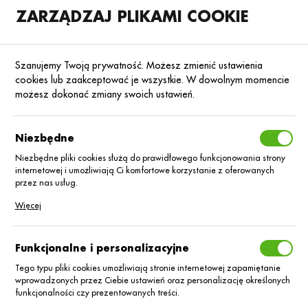
ZARZĄDZAJ PLIKAMI COOKIE
SKLEP
B2B
Szanujemy Twoją prywatność. Możesz zmienić ustawienia
cookies lub zaakceptować je wszystkie. W dowolnym momencie
możesz dokonać zmiany swoich ustawień.
Strona główna
Synthos AGRO Sp. z o.o.
KATEGORIE
SORTUJ
Niezbędne
Niezbędne pliki cookies służą do prawidłowego funkcjonowania strony
internetowej i umożliwiają Ci komfortowe korzystanie z oferowanych
Synthos AGRO Sp.
przez nas usług.
Pliki cookies odpowiadają na podejmowane przez Ciebie działania w
Więcej
z o.o.
celu m.in. dostosowania Twoich ustawień preferencji prywatności,
logowania czy wypełniania formularzy. Dzięki plikom cookies strona, z
której korzystasz, może działać bez zakłóceń.
Funkcjonalne i personalizacyjne
Tego typu pliki cookies umożliwiają stronie internetowej zapamiętanie
wprowadzonych przez Ciebie ustawień oraz personalizację określonych
funkcjonalności czy prezentowanych treści.