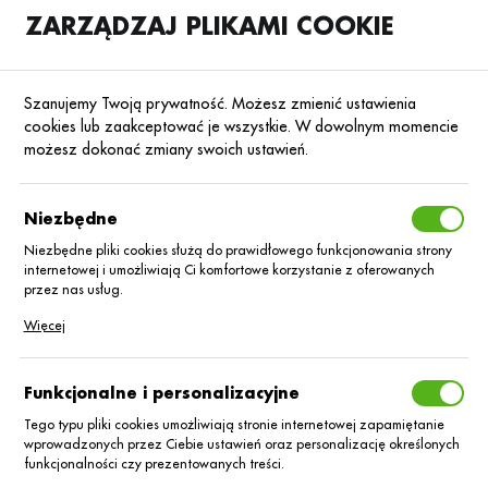
ZARZĄDZAJ PLIKAMI COOKIE
SKLEP
B2B
Szanujemy Twoją prywatność. Możesz zmienić ustawienia
cookies lub zaakceptować je wszystkie. W dowolnym momencie
możesz dokonać zmiany swoich ustawień.
Strona główna
SUMI AGRO POLAND SP Z O.O.
KATEGORIE
SORTUJ
Niezbędne
Niezbędne pliki cookies służą do prawidłowego funkcjonowania strony
internetowej i umożliwiają Ci komfortowe korzystanie z oferowanych
SUMI AGRO
przez nas usług.
Pliki cookies odpowiadają na podejmowane przez Ciebie działania w
Więcej
POLAND SP Z O.O.
celu m.in. dostosowania Twoich ustawień preferencji prywatności,
logowania czy wypełniania formularzy. Dzięki plikom cookies strona, z
której korzystasz, może działać bez zakłóceń.
Funkcjonalne i personalizacyjne
Tego typu pliki cookies umożliwiają stronie internetowej zapamiętanie
wprowadzonych przez Ciebie ustawień oraz personalizację określonych
funkcjonalności czy prezentowanych treści.