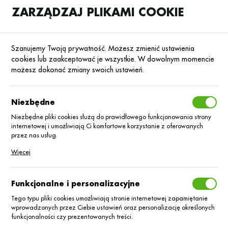
ZARZĄDZAJ PLIKAMI COOKIE
SKLEP
B2B
Szanujemy Twoją prywatność. Możesz zmienić ustawienia
cookies lub zaakceptować je wszystkie. W dowolnym momencie
możesz dokonać zmiany swoich ustawień.
Strona główna
Serium Consulting Ltd. - Irlandia
KATEGORIE
SORTUJ
Niezbędne
Niezbędne pliki cookies służą do prawidłowego funkcjonowania strony
internetowej i umożliwiają Ci komfortowe korzystanie z oferowanych
Serium Consulting
przez nas usług.
Pliki cookies odpowiadają na podejmowane przez Ciebie działania w
Więcej
Ltd. - Irlandia
celu m.in. dostosowania Twoich ustawień preferencji prywatności,
logowania czy wypełniania formularzy. Dzięki plikom cookies strona, z
której korzystasz, może działać bez zakłóceń.
Funkcjonalne i personalizacyjne
Tego typu pliki cookies umożliwiają stronie internetowej zapamiętanie
Nie znaleziono produktów w tej kategorii:
wprowadzonych przez Ciebie ustawień oraz personalizację określonych
Proszę wybrać inną kategorię.
funkcjonalności czy prezentowanych treści.