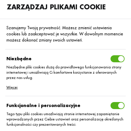
ZARZĄDZAJ PLIKAMI COOKIE
SKLEP
B2B
Szanujemy Twoją prywatność. Możesz zmienić ustawienia
cookies lub zaakceptować je wszystkie. W dowolnym momencie
możesz dokonać zmiany swoich ustawień.
Strona główna
SASU ROTAM AGROCHEMICAL EUROPE
KATEGORIE
SORTUJ
Niezbędne
Niezbędne pliki cookies służą do prawidłowego funkcjonowania strony
internetowej i umożliwiają Ci komfortowe korzystanie z oferowanych
SASU ROTAM
przez nas usług.
Pliki cookies odpowiadają na podejmowane przez Ciebie działania w
Więcej
AGROCHEMICAL
celu m.in. dostosowania Twoich ustawień preferencji prywatności,
logowania czy wypełniania formularzy. Dzięki plikom cookies strona, z
EUROPE
której korzystasz, może działać bez zakłóceń.
Funkcjonalne i personalizacyjne
Tego typu pliki cookies umożliwiają stronie internetowej zapamiętanie
wprowadzonych przez Ciebie ustawień oraz personalizację określonych
funkcjonalności czy prezentowanych treści.