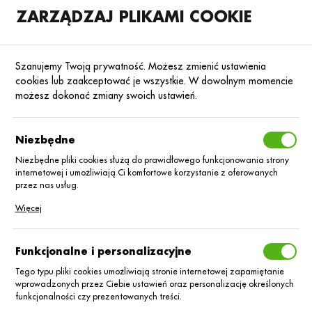
ZARZĄDZAJ PLIKAMI COOKIE
SKLEP
B2B
Szanujemy Twoją prywatność. Możesz zmienić ustawienia
cookies lub zaakceptować je wszystkie. W dowolnym momencie
możesz dokonać zmiany swoich ustawień.
Strona główna
Nasiona
Nasiona rzepaku ozimego
Rzepak ozimy lini
Poprzedni
Następny
Niezbędne
Niezbędne pliki cookies służą do prawidłowego funkcjonowania strony
internetowej i umożliwiają Ci komfortowe korzystanie z oferowanych
RZEPAK OZIMY LINIOWY
przez nas usług.
Rzepak oz. Marvin
Pliki cookies odpowiadają na podejmowane przez Ciebie działania w
Więcej
celu m.in. dostosowania Twoich ustawień preferencji prywatności,
logowania czy wypełniania formularzy. Dzięki plikom cookies strona, z
C/1 Buteo Start +
której korzystasz, może działać bez zakłóceń.
Funkcjonalne i personalizacyjne
Integral Pro
Tego typu pliki cookies umożliwiają stronie internetowej zapamiętanie
wprowadzonych przez Ciebie ustawień oraz personalizację określonych
funkcjonalności czy prezentowanych treści.