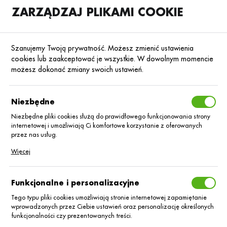
ZARZĄDZAJ PLIKAMI COOKIE
SKLEP
B2B
Szanujemy Twoją prywatność. Możesz zmienić ustawienia
cookies lub zaakceptować je wszystkie. W dowolnym momencie
możesz dokonać zmiany swoich ustawień.
Strona główna
Nasiona
Nasiona rzepaku ozimego
Rzepak ozimy lini
Poprzedni
Następny
Niezbędne
Niezbędne pliki cookies służą do prawidłowego funkcjonowania strony
internetowej i umożliwiają Ci komfortowe korzystanie z oferowanych
RZEPAK OZIMY LINIOWY
przez nas usług.
Rzepak oz. ES
Pliki cookies odpowiadają na podejmowane przez Ciebie działania w
Więcej
celu m.in. dostosowania Twoich ustawień preferencji prywatności,
logowania czy wypełniania formularzy. Dzięki plikom cookies strona, z
Fuego C/1
której korzystasz, może działać bez zakłóceń.
Funkcjonalne i personalizacyjne
Lumiposa +Scenic
Tego typu pliki cookies umożliwiają stronie internetowej zapamiętanie
wprowadzonych przez Ciebie ustawień oraz personalizację określonych
funkcjonalności czy prezentowanych treści.
Gold