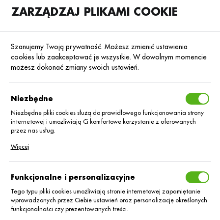
ZARZĄDZAJ PLIKAMI COOKIE
SKLEP
B2B
Szanujemy Twoją prywatność. Możesz zmienić ustawienia
cookies lub zaakceptować je wszystkie. W dowolnym momencie
możesz dokonać zmiany swoich ustawień.
Strona główna
Nasiona
Nasiona rzepaku ozimego
Rzepak ozimy hyb
Poprzedni
Następny
Niezbędne
Niezbędne pliki cookies służą do prawidłowego funkcjonowania strony
internetowej i umożliwiają Ci komfortowe korzystanie z oferowanych
Rzepak Tigris Scenic Gold
przez nas usług.
Pliki cookies odpowiadają na podejmowane przez Ciebie działania w
Więcej
celu m.in. dostosowania Twoich ustawień preferencji prywatności,
logowania czy wypełniania formularzy. Dzięki plikom cookies strona, z
której korzystasz, może działać bez zakłóceń.
Funkcjonalne i personalizacyjne
Tego typu pliki cookies umożliwiają stronie internetowej zapamiętanie
wprowadzonych przez Ciebie ustawień oraz personalizację określonych
funkcjonalności czy prezentowanych treści.