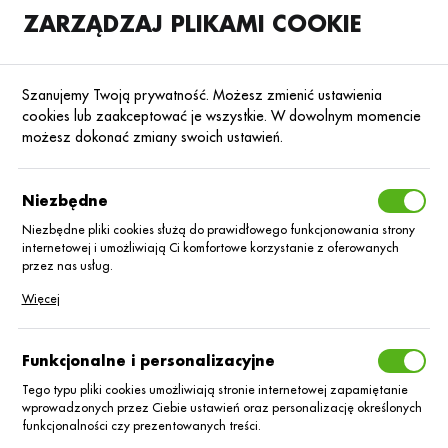
ZARZĄDZAJ PLIKAMI COOKIE
SKLEP
B2B
Szanujemy Twoją prywatność. Możesz zmienić ustawienia
cookies lub zaakceptować je wszystkie. W dowolnym momencie
możesz dokonać zmiany swoich ustawień.
Strona główna
Nasiona
Nasiona rzepaku ozimego
Rzepak ozimy hyb
Poprzedni
Następny
Niezbędne
Niezbędne pliki cookies służą do prawidłowego funkcjonowania strony
internetowej i umożliwiają Ci komfortowe korzystanie z oferowanych
RZEPAK OZIMY HYBRYDOWY
przez nas usług.
Rzepak oz.
Pliki cookies odpowiadają na podejmowane przez Ciebie działania w
Więcej
celu m.in. dostosowania Twoich ustawień preferencji prywatności,
logowania czy wypełniania formularzy. Dzięki plikom cookies strona, z
hybryd. LID
której korzystasz, może działać bez zakłóceń.
Funkcjonalne i personalizacyjne
Caliento C/1 Buteo
Tego typu pliki cookies umożliwiają stronie internetowej zapamiętanie
wprowadzonych przez Ciebie ustawień oraz personalizację określonych
funkcjonalności czy prezentowanych treści.
Start+Integral Pro