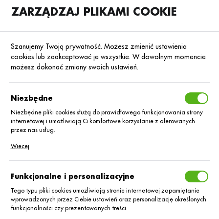
ZARZĄDZAJ PLIKAMI COOKIE
SKLEP
B2B
Szanujemy Twoją prywatność. Możesz zmienić ustawienia
cookies lub zaakceptować je wszystkie. W dowolnym momencie
możesz dokonać zmiany swoich ustawień.
Strona główna
Nasiona
Nasiona rzepaku ozimego
Rzepak ozimy hyb
Poprzedni
Następny
Niezbędne
Niezbędne pliki cookies służą do prawidłowego funkcjonowania strony
internetowej i umożliwiają Ci komfortowe korzystanie z oferowanych
Rzepak oz. hybryd LG Anarion
przez nas usług.
C/1 Lumiposa +Scenic Gold
Pliki cookies odpowiadają na podejmowane przez Ciebie działania w
Więcej
celu m.in. dostosowania Twoich ustawień preferencji prywatności,
logowania czy wypełniania formularzy. Dzięki plikom cookies strona, z
której korzystasz, może działać bez zakłóceń.
Funkcjonalne i personalizacyjne
Tego typu pliki cookies umożliwiają stronie internetowej zapamiętanie
wprowadzonych przez Ciebie ustawień oraz personalizację określonych
funkcjonalności czy prezentowanych treści.