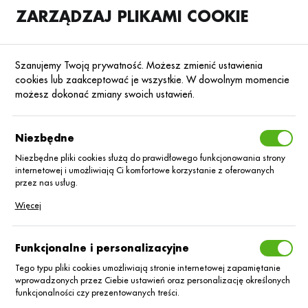
ZARZĄDZAJ PLIKAMI COOKIE
SKLEP
B2B
Szanujemy Twoją prywatność. Możesz zmienić ustawienia
cookies lub zaakceptować je wszystkie. W dowolnym momencie
możesz dokonać zmiany swoich ustawień.
Strona główna
Nasiona
Nasiona rzepaku ozimego
Rzepak ozimy hyb
Poprzedni
Następny
Niezbędne
Niezbędne pliki cookies służą do prawidłowego funkcjonowania strony
internetowej i umożliwiają Ci komfortowe korzystanie z oferowanych
RZEPAK OZIMY HYBRYDOWY
przez nas usług.
Rzepak oz. hybryd
Pliki cookies odpowiadają na podejmowane przez Ciebie działania w
Więcej
celu m.in. dostosowania Twoich ustawień preferencji prywatności,
logowania czy wypełniania formularzy. Dzięki plikom cookies strona, z
DK Exigent C/1
której korzystasz, może działać bez zakłóceń.
Funkcjonalne i personalizacyjne
Lumiposa +
Tego typu pliki cookies umożliwiają stronie internetowej zapamiętanie
wprowadzonych przez Ciebie ustawień oraz personalizację określonych
funkcjonalności czy prezentowanych treści.
Integral Pro