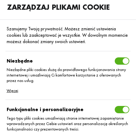
ZARZĄDZAJ PLIKAMI COOKIE
SKLEP
B2B
Szanujemy Twoją prywatność. Możesz zmienić ustawienia
cookies lub zaakceptować je wszystkie. W dowolnym momencie
możesz dokonać zmiany swoich ustawień.
Strona główna
Nasiona
Nasiona rzepaku ozimego
Rzepak ozimy hyb
Poprzedni
Następny
Niezbędne
Niezbędne pliki cookies służą do prawidłowego funkcjonowania strony
internetowej i umożliwiają Ci komfortowe korzystanie z oferowanych
RZEPAK OZIMY HYBRYDOWY
przez nas usług.
Rzepak oz. hybryd
Pliki cookies odpowiadają na podejmowane przez Ciebie działania w
Więcej
celu m.in. dostosowania Twoich ustawień preferencji prywatności,
logowania czy wypełniania formularzy. Dzięki plikom cookies strona, z
DK Exigent C/1
której korzystasz, może działać bez zakłóceń.
Funkcjonalne i personalizacyjne
Integral Pro
Tego typu pliki cookies umożliwiają stronie internetowej zapamiętanie
wprowadzonych przez Ciebie ustawień oraz personalizację określonych
funkcjonalności czy prezentowanych treści.