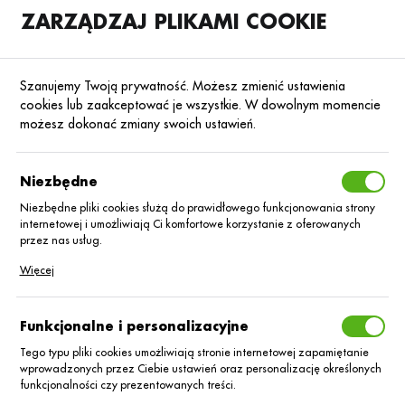
ZARZĄDZAJ PLIKAMI COOKIE
SKLEP
B2B
Szanujemy Twoją prywatność. Możesz zmienić ustawienia
cookies lub zaakceptować je wszystkie. W dowolnym momencie
możesz dokonać zmiany swoich ustawień.
Strona główna
Nasiona
Nasiona rzepaku ozimego
Rzepak ozimy hyb
Poprzedni
Następny
Niezbędne
Niezbędne pliki cookies służą do prawidłowego funkcjonowania strony
internetowej i umożliwiają Ci komfortowe korzystanie z oferowanych
RZEPAK OZIMY HYBRYDOWY
przez nas usług.
Rzepak oz.
Pliki cookies odpowiadają na podejmowane przez Ciebie działania w
Więcej
celu m.in. dostosowania Twoich ustawień preferencji prywatności,
logowania czy wypełniania formularzy. Dzięki plikom cookies strona, z
hybryd. Crios C/1
której korzystasz, może działać bez zakłóceń.
Funkcjonalne i personalizacyjne
Integral Pro
Tego typu pliki cookies umożliwiają stronie internetowej zapamiętanie
wprowadzonych przez Ciebie ustawień oraz personalizację określonych
funkcjonalności czy prezentowanych treści.