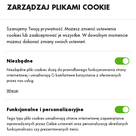
ZARZĄDZAJ PLIKAMI COOKIE
SKLEP
B2B
Szanujemy Twoją prywatność. Możesz zmienić ustawienia
cookies lub zaakceptować je wszystkie. W dowolnym momencie
możesz dokonać zmiany swoich ustawień.
Strona główna
Nasiona
Nasiona rzepaku ozimego
Rzepak ozimy hyb
Poprzedni
Następny
Niezbędne
Niezbędne pliki cookies służą do prawidłowego funkcjonowania strony
internetowej i umożliwiają Ci komfortowe korzystanie z oferowanych
Rzepak Akilah Scenic Gold
przez nas usług.
Pliki cookies odpowiadają na podejmowane przez Ciebie działania w
Więcej
celu m.in. dostosowania Twoich ustawień preferencji prywatności,
logowania czy wypełniania formularzy. Dzięki plikom cookies strona, z
której korzystasz, może działać bez zakłóceń.
Funkcjonalne i personalizacyjne
Tego typu pliki cookies umożliwiają stronie internetowej zapamiętanie
wprowadzonych przez Ciebie ustawień oraz personalizację określonych
funkcjonalności czy prezentowanych treści.