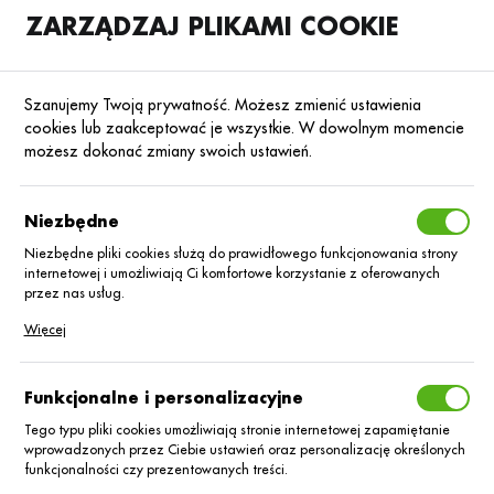
ZARZĄDZAJ PLIKAMI COOKIE
SKLEP
B2B
Szanujemy Twoją prywatność. Możesz zmienić ustawienia
cookies lub zaakceptować je wszystkie. W dowolnym momencie
możesz dokonać zmiany swoich ustawień.
Strona główna
Nasiona
Nasiona rzepaku ozimego
Rzepak ozimy hyb
Poprzedni
Następny
Niezbędne
Niezbędne pliki cookies służą do prawidłowego funkcjonowania strony
internetowej i umożliwiają Ci komfortowe korzystanie z oferowanych
Rzepak oz. hybryd Akilah C/1
przez nas usług.
BUTEO Start+Integral Pro
Pliki cookies odpowiadają na podejmowane przez Ciebie działania w
Więcej
celu m.in. dostosowania Twoich ustawień preferencji prywatności,
logowania czy wypełniania formularzy. Dzięki plikom cookies strona, z
której korzystasz, może działać bez zakłóceń.
Funkcjonalne i personalizacyjne
Tego typu pliki cookies umożliwiają stronie internetowej zapamiętanie
wprowadzonych przez Ciebie ustawień oraz personalizację określonych
funkcjonalności czy prezentowanych treści.