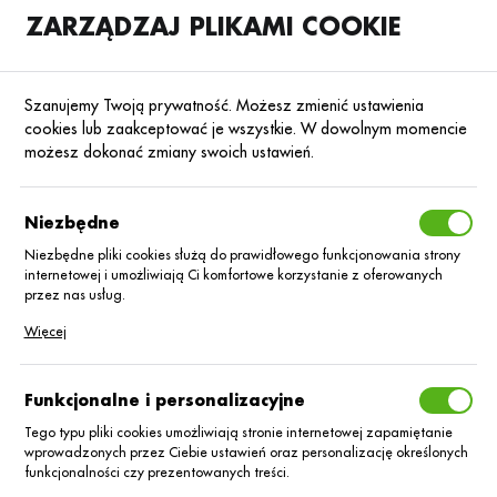
ZARZĄDZAJ PLIKAMI COOKIE
SKLEP
B2B
Szanujemy Twoją prywatność. Możesz zmienić ustawienia
cookies lub zaakceptować je wszystkie. W dowolnym momencie
możesz dokonać zmiany swoich ustawień.
Strona główna
Nasiona
Nasiona rzepaku ozimego
Rzepak ozimy hyb
Poprzedni
Następny
Niezbędne
Niezbędne pliki cookies służą do prawidłowego funkcjonowania strony
internetowej i umożliwiają Ci komfortowe korzystanie z oferowanych
Rzepak oz. Aquila
przez nas usług.
Pliki cookies odpowiadają na podejmowane przez Ciebie działania w
Więcej
celu m.in. dostosowania Twoich ustawień preferencji prywatności,
logowania czy wypełniania formularzy. Dzięki plikom cookies strona, z
której korzystasz, może działać bez zakłóceń.
Funkcjonalne i personalizacyjne
Tego typu pliki cookies umożliwiają stronie internetowej zapamiętanie
wprowadzonych przez Ciebie ustawień oraz personalizację określonych
funkcjonalności czy prezentowanych treści.