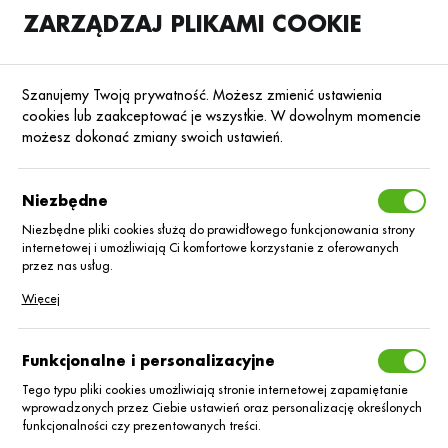
ZARZĄDZAJ PLIKAMI COOKIE
SKLEP
B2B
Szanujemy Twoją prywatność. Możesz zmienić ustawienia
cookies lub zaakceptować je wszystkie. W dowolnym momencie
możesz dokonać zmiany swoich ustawień.
Strona główna
Preparaty biologiczne i stymulatory rozwoju roślin
KATEGORIE
SORTUJ
Niezbędne
Niezbędne pliki cookies służą do prawidłowego funkcjonowania strony
internetowej i umożliwiają Ci komfortowe korzystanie z oferowanych
Preparaty
przez nas usług.
Pliki cookies odpowiadają na podejmowane przez Ciebie działania w
Więcej
biologiczne i
celu m.in. dostosowania Twoich ustawień preferencji prywatności,
logowania czy wypełniania formularzy. Dzięki plikom cookies strona, z
stymulatory
której korzystasz, może działać bez zakłóceń.
Funkcjonalne i personalizacyjne
rozwoju roślin
Tego typu pliki cookies umożliwiają stronie internetowej zapamiętanie
wprowadzonych przez Ciebie ustawień oraz personalizację określonych
funkcjonalności czy prezentowanych treści.