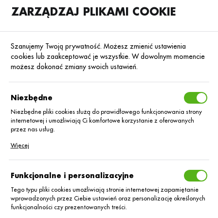
ZARZĄDZAJ PLIKAMI COOKIE
SKLEP
B2B
Szanujemy Twoją prywatność. Możesz zmienić ustawienia
cookies lub zaakceptować je wszystkie. W dowolnym momencie
możesz dokonać zmiany swoich ustawień.
Strona główna
Nawozy mineralne
Nawozy mineralne pozostałe
Nawoz
Poprzedni
Następny
Niezbędne
Niezbędne pliki cookies służą do prawidłowego funkcjonowania strony
internetowej i umożliwiają Ci komfortowe korzystanie z oferowanych
KALI +S GREEN 25kg
przez nas usług.
Pliki cookies odpowiadają na podejmowane przez Ciebie działania w
Więcej
celu m.in. dostosowania Twoich ustawień preferencji prywatności,
logowania czy wypełniania formularzy. Dzięki plikom cookies strona, z
której korzystasz, może działać bez zakłóceń.
Funkcjonalne i personalizacyjne
Tego typu pliki cookies umożliwiają stronie internetowej zapamiętanie
wprowadzonych przez Ciebie ustawień oraz personalizację określonych
funkcjonalności czy prezentowanych treści.