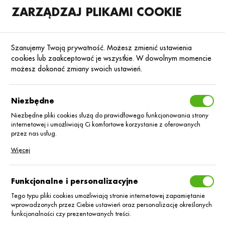
ZARZĄDZAJ PLIKAMI COOKIE
SKLEP
B2B
Szanujemy Twoją prywatność. Możesz zmienić ustawienia
cookies lub zaakceptować je wszystkie. W dowolnym momencie
możesz dokonać zmiany swoich ustawień.
Strona główna
Nawozy mineralne
Nawozy mineralne pozostałe
Nawoz
Następny
Niezbędne
Niezbędne pliki cookies służą do prawidłowego funkcjonowania strony
internetowej i umożliwiają Ci komfortowe korzystanie z oferowanych
Nasze Wapno 53/luz
przez nas usług.
Pliki cookies odpowiadają na podejmowane przez Ciebie działania w
Więcej
celu m.in. dostosowania Twoich ustawień preferencji prywatności,
logowania czy wypełniania formularzy. Dzięki plikom cookies strona, z
której korzystasz, może działać bez zakłóceń.
Funkcjonalne i personalizacyjne
Tego typu pliki cookies umożliwiają stronie internetowej zapamiętanie
wprowadzonych przez Ciebie ustawień oraz personalizację określonych
funkcjonalności czy prezentowanych treści.