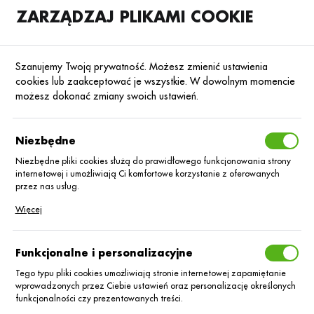
ZARZĄDZAJ PLIKAMI COOKIE
SKLEP
B2B
Szanujemy Twoją prywatność. Możesz zmienić ustawienia
cookies lub zaakceptować je wszystkie. W dowolnym momencie
możesz dokonać zmiany swoich ustawień.
Strona główna
Nawozy mineralne
Nawozy rolnicze Agrii
Nawozy mag
KATEGORIE
SORTUJ
Niezbędne
Niezbędne pliki cookies służą do prawidłowego funkcjonowania strony
internetowej i umożliwiają Ci komfortowe korzystanie z oferowanych
Nawozy
przez nas usług.
Pliki cookies odpowiadają na podejmowane przez Ciebie działania w
Więcej
magnezowe
celu m.in. dostosowania Twoich ustawień preferencji prywatności,
logowania czy wypełniania formularzy. Dzięki plikom cookies strona, z
której korzystasz, może działać bez zakłóceń.
Funkcjonalne i personalizacyjne
Nawozy magnezowe pełnią bardzo ważną funkcję w uprawie
wszystkich roślin. Ich aplikacja jest konieczna, gdyż uniwersalne
Tego typu pliki cookies umożliwiają stronie internetowej zapamiętanie
wprowadzonych przez Ciebie ustawień oraz personalizację określonych
nawozy wieloskładnikowe zwykle nie zawierają magnezu lub
funkcjonalności czy prezentowanych treści.
zawierają go w niedostatecznej ilości. Niedobór pierwiastka