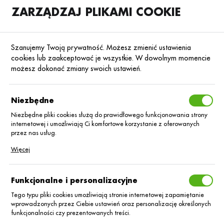
ZARZĄDZAJ PLIKAMI COOKIE
SKLEP
B2B
Szanujemy Twoją prywatność. Możesz zmienić ustawienia
cookies lub zaakceptować je wszystkie. W dowolnym momencie
możesz dokonać zmiany swoich ustawień.
Strona główna
Nawozy dolistne
KATEGORIE
SORTUJ
FILTRUJ
Niezbędne
Niezbędne pliki cookies służą do prawidłowego funkcjonowania strony
internetowej i umożliwiają Ci komfortowe korzystanie z oferowanych
Nawozy dolistne
przez nas usług.
Pliki cookies odpowiadają na podejmowane przez Ciebie działania w
Więcej
celu m.in. dostosowania Twoich ustawień preferencji prywatności,
Nawozy dolistne działają szybciej i efektywniej od typowych
logowania czy wypełniania formularzy. Dzięki plikom cookies strona, z
której korzystasz, może działać bez zakłóceń.
nawozów doglebowych. Nie zalegają w glebie, a więc niweluje
Funkcjonalne i personalizacyjne
się ryzyko zablokowania się pierwiastków pokarmowych (np.
na skutek łączenia z innymi pierwiastkami) czy wymywania w
Tego typu pliki cookies umożliwiają stronie internetowej zapamiętanie
głąb profilu glebowego, poza obręb korzeni. Często
wprowadzonych przez Ciebie ustawień oraz personalizację określonych
funkcjonalności czy prezentowanych treści.
wykorzystuje się je do „interwencyjnego” dostarczania