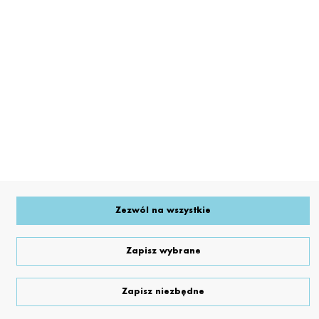
Numer produktu: 19640
■
foliQ® B Borowy_1000L
Zezwól na wszystkie
Zapisz wybrane
Zapisz niezbędne