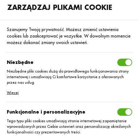
ZARZĄDZAJ PLIKAMI COOKIE
SKLEP
B2B
Szanujemy Twoją prywatność. Możesz zmienić ustawienia
cookies lub zaakceptować je wszystkie. W dowolnym momencie
możesz dokonać zmiany swoich ustawień.
Strona główna
Nawozy dolistne
Nawozy dolistne inne
Poprzedni
Następny
Niezbędne
Niezbędne pliki cookies służą do prawidłowego funkcjonowania strony
internetowej i umożliwiają Ci komfortowe korzystanie z oferowanych
NAWOZY DOLISTNE INNE
przez nas usług.
Sergomil L60 (5 L)
Pliki cookies odpowiadają na podejmowane przez Ciebie działania w
Więcej
celu m.in. dostosowania Twoich ustawień preferencji prywatności,
logowania czy wypełniania formularzy. Dzięki plikom cookies strona, z
której korzystasz, może działać bez zakłóceń.
Funkcjonalne i personalizacyjne
Tego typu pliki cookies umożliwiają stronie internetowej zapamiętanie
wprowadzonych przez Ciebie ustawień oraz personalizację określonych
funkcjonalności czy prezentowanych treści.