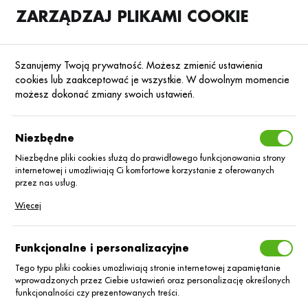
ZARZĄDZAJ PLIKAMI COOKIE
SKLEP
B2B
Szanujemy Twoją prywatność. Możesz zmienić ustawienia
cookies lub zaakceptować je wszystkie. W dowolnym momencie
możesz dokonać zmiany swoich ustawień.
Strona główna
Nawozy dolistne
Nawozy dolistne foliQ®
Poprzedni
Następny
Niezbędne
Niezbędne pliki cookies służą do prawidłowego funkcjonowania strony
■
internetowej i umożliwiają Ci komfortowe korzystanie z oferowanych
foliQ® K Potasowy/1L
przez nas usług.
Pliki cookies odpowiadają na podejmowane przez Ciebie działania w
Więcej
celu m.in. dostosowania Twoich ustawień preferencji prywatności,
logowania czy wypełniania formularzy. Dzięki plikom cookies strona, z
której korzystasz, może działać bez zakłóceń.
Funkcjonalne i personalizacyjne
Tego typu pliki cookies umożliwiają stronie internetowej zapamiętanie
wprowadzonych przez Ciebie ustawień oraz personalizację określonych
funkcjonalności czy prezentowanych treści.