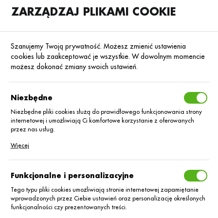
ZARZĄDZAJ PLIKAMI COOKIE
SKLEP
B2B
Szanujemy Twoją prywatność. Możesz zmienić ustawienia
cookies lub zaakceptować je wszystkie. W dowolnym momencie
możesz dokonać zmiany swoich ustawień.
Strona główna
Nawozy dolistne
Nawozy dolistne foliQ®
Mikroelemen
Poprzedni
Niezbędne
Niezbędne pliki cookies służą do prawidłowego funkcjonowania strony
■
internetowej i umożliwiają Ci komfortowe korzystanie z oferowanych
foliQ® Żelazo LS_5L
przez nas usług.
Pliki cookies odpowiadają na podejmowane przez Ciebie działania w
Więcej
celu m.in. dostosowania Twoich ustawień preferencji prywatności,
logowania czy wypełniania formularzy. Dzięki plikom cookies strona, z
której korzystasz, może działać bez zakłóceń.
Funkcjonalne i personalizacyjne
Tego typu pliki cookies umożliwiają stronie internetowej zapamiętanie
wprowadzonych przez Ciebie ustawień oraz personalizację określonych
funkcjonalności czy prezentowanych treści.